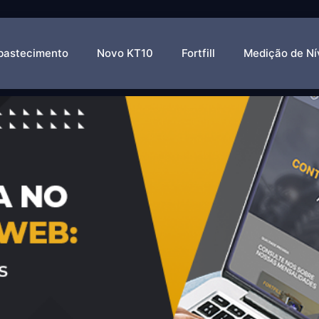
 HTTPS
bastecimento
Novo KT10
Fortfill
Medição de Ní
 Web: Proteção dos dados em