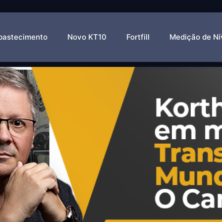
ergia
bastecimento
Novo KT10
Fortfill
Medição de Ní
ia na Transporte Mundial e r