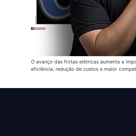
O avanço das frotas elétricas aumenta a imp
eficiência, redução de custos e maior compet