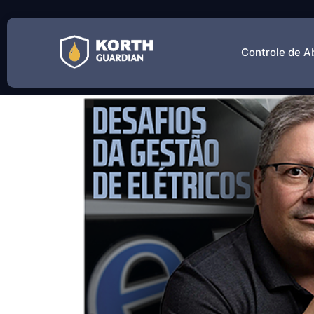
Tag:
gestão de en
Controle de A
Korth comenta em matér